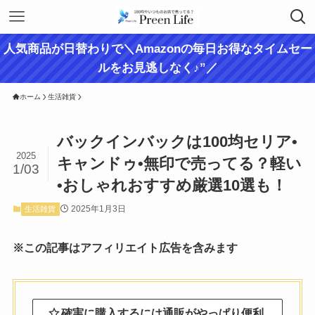
人気商品が日替わりで＼Amazonの毎日お得なタイムセー
ルをお見逃しなく♪”／
ホーム
生活雑貨
バックインバックは100均セリア•
2025
キャンドゥ•無印で売ってる？軽い
1/03
•おしゃれおすすめ厳選10選も！
2025年1月3日
生活雑貨
※この記事はアフィリエイト広告を含みます
確実に購入するには通販がやっぱり便利