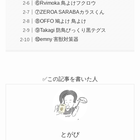
⑥Rvimoka 鳥よけフクロウ
⑦ZEROA SARABAカラスくん
⑧OFFO 鳩よけ 鳥よけ
⑨Takagi 防鳥びっくり黒テグス
⑩emny 害獣対策器
✅この記事を書いた人
とがぴ