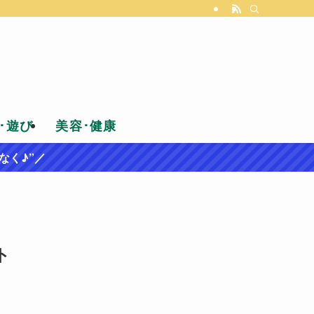
･遊び
美容･健康
なく♪”／
ト