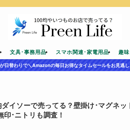
貨
文具･事務用品
スマホ関連･家電用品
趣味
が日替わりで＼Amazonの毎日お得なタイムセールをお見逃し
均ダイソーで売ってる？壁掛け･マグネッ
無印･ニトリも調査！