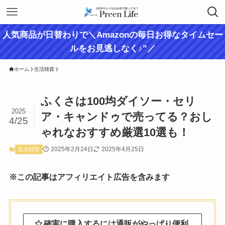
人気商品が日替わりで＼Amazonの毎日お得なタイムセー
ルをお見逃しなく♪”／
ホーム
生活雑貨
ふくさは100均ダイソー・セリ
2025
ア・キャンドゥで売ってる？おし
4/25
ゃれなおすすめ厳選10選も！
2025年2月24日
2025年4月25日
生活雑貨
※この記事はアフィリエイト広告を含みます
確実に購入するには通販がやっぱり便利