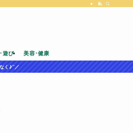
･遊び
美容･健康
なく♪”／
し