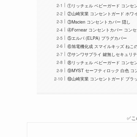
①リッチェル ベビーガード コンセ
②山崎実業 コンセントガード ホワ
③Mscien コンセントカバー 隠し
④Fornear コンセントカバー コ
⑤エルパ (ELPA) プラグカバー
⑥旭電機化成 スマイルキッズ ねこ
⑦サンワサプライ 鍵無しセキュリ
⑧リッチェル ベビーガード コンセ
⑨MYST セーフティロック 白色 
⑩山崎実業 コンセントガード ブラ
✅こ