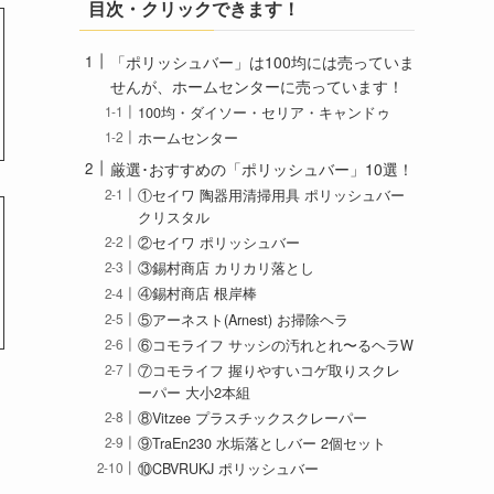
目次・クリックできます！
「ポリッシュバー」は100均には売っていま
せんが、ホームセンターに売っています！
100均・ダイソー・セリア・キャンドゥ
ホームセンター
厳選･おすすめの「ポリッシュバー」10選！
①セイワ 陶器用清掃用具 ポリッシュバー
クリスタル
②セイワ ポリッシュバー
③錫村商店 カリカリ落とし
④錫村商店 根岸棒
⑤アーネスト(Arnest) お掃除ヘラ
⑥コモライフ サッシの汚れとれ〜るヘラW
⑦コモライフ 握りやすいコゲ取りスクレ
ーパー 大小2本組
⑧Vitzee プラスチックスクレーパー
⑨TraEn230 水垢落としバー 2個セット
⑩CBVRUKJ ポリッシュバー