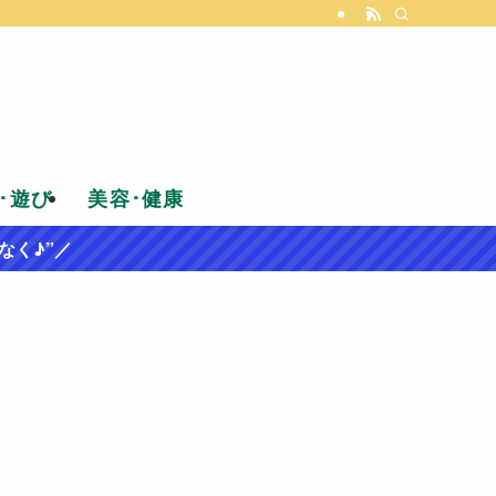
･遊び
美容･健康
なく♪”／