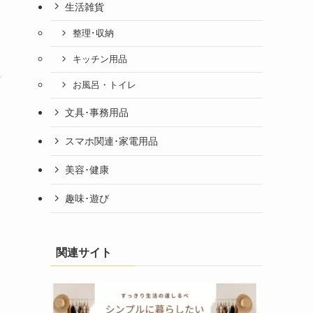
生活雑貨
整理･収納
キッチン用品
立
お風呂・トイレ
文具･事務用品
スマホ関連･家電用品
美容･健康
趣味･遊び
関連サイト