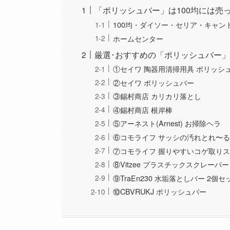
「ポリッシュバー」は100均には売
100均・ダイソー・セリア・キャン
ホームセンター
厳選･おすすめの「ポリッシュバー」
①セイワ 陶器用清掃用具 ポリッシ
②セイワ ポリッシュバー
③錫村商店 カリカリ落とし
④錫村商店 根岸棒
⑤アーネスト(Arnest) お掃除ヘラ
⑥コモライフ サッシの汚れとれ〜
⑦コモライフ 握りやすいコゲ取りス
⑧Vitzee プラスチックスクレーパー
⑨TraEn230 水垢落としバー 2個セ
⑩CBVRUKJ ポリッシュバー