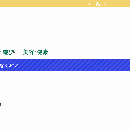
･遊び
美容･健康
なく♪”／
？