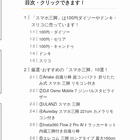
目次・クリックできます！
「スマホ三脚」は100均ダイソーやドンキ・
スリコに売っています！
100均・ダイソー
100均・セリア
100均・キャンドゥ
ドンキ
スリコ
厳選･おすすめの「スマホ三脚」10選！
①Ariake 自撮り棒 超コンパクト 折りたた
み式 スマホ 三脚 リモコン付き
②DJI Osmo Mobile 7 ジンバルスタビライ
ザー
③ULANZI スマホ 三脚
④Aureday スマホ三脚 221cm カメラリモ
コン付き
⑤Insta360 Flow 2 Pro AIトラッカーキット
内蔵三脚付き自撮り棒
⑥エレコム 三脚 ロングタイプ 最大160cm