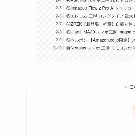
⑤Insta360 Flow 2 Pro A
⑥エレコム 三脚 ロングタイプ 最大1
⑦ZRZK【新登場・軽量】自撮り棒 
⑧Ulanzi MA30 スマホ三脚 magsa
⑨ベルボン 【Amazon.co.jp限定
⑩Negolas スマホ 三脚 リモコン付
✅こ