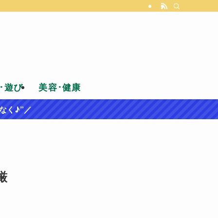
･遊び
美容･健康
なく♪”／
厳