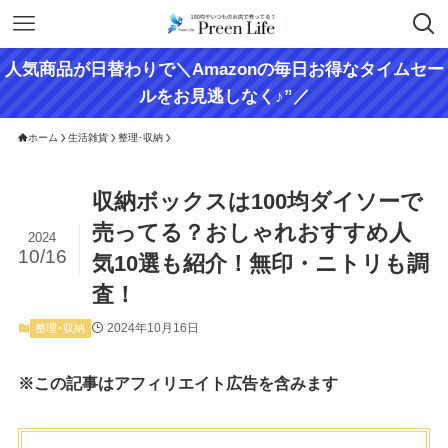
人気商品が日替わりで＼Amazonの毎日お得なタイムセー
ルをお見逃しなく♪”／
ホーム
生活雑貨
整理･収納
収納ボックスは100均ダイソーで
売ってる？おしゃれおすすめ人
2024
10/16
気10選も紹介！無印・ニトリも調
査！
2024年10月16日
整理･収納
※この記事はアフィリエイト広告を含みます