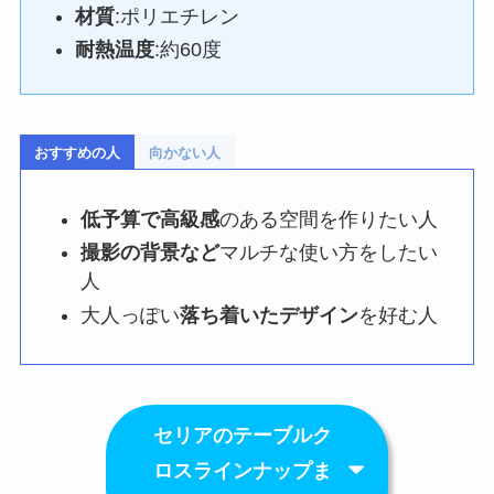
材質
:ポリエチレン
耐熱温度
:約60度
おすすめの人
向かない人
低予算で高級感
のある空間を作りたい人
撮影の背景など
マルチな使い方をしたい
人
大人っぽい
落ち着いたデザイン
を好む人
セリアのテーブルク
ロスラインナップま