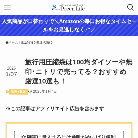
人気商品が日替わりで＼Amazonの毎日お得なタイムセー
ルをお見逃しなく♪”／
ホーム
生活雑貨
整理･収納
旅行用圧縮袋は100均ダイソーや無
2025
印･ニトリで売ってる？おすすめ
1/07
厳選10選も！
2025年1月7日
整理･収納
※この記事はアフィリエイト広告を含みます
確実に購入するには通販がやっぱり便利