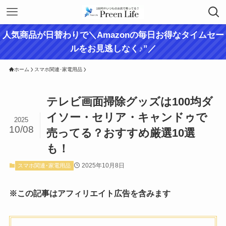
人気商品が日替わりで＼Amazonの毎日お得なタイムセー
ルをお見逃しなく♪”／
ホーム
スマホ関連･家電用品
テレビ画面掃除グッズは100均ダ
イソー・セリア・キャンドゥで
2025
10/08
売ってる？おすすめ厳選10選
も！
2025年10月8日
スマホ関連･家電用品
※この記事はアフィリエイト広告を含みます